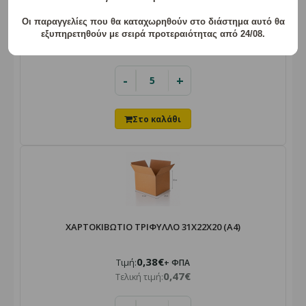
Οι παραγγελίες που θα καταχωρηθούν στο διάστημα αυτό θα
1,80€
Τιμή:
+ ΦΠΑ
εξυπηρετηθούν με σειρά προτεραιότητας από 24/08.
2,23€
Τελική τιμή:
-
+
ΧΑΡΤΟΚΙΒΩΤΙΟ ΤΡΙΦΥΛΛΟ 31Χ22Χ20 (Α4)
0,38€
Τιμή:
+ ΦΠΑ
0,47€
Τελική τιμή: