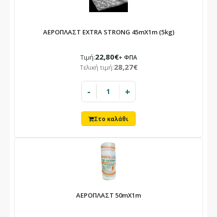
Το κατάστημά μας θα παραμείνει
κλειστό
ΑΕΡΟΠΛΑΣΤ EXTRA STRONG 45mX1m (5kg)
10/08 – 23/08
22,80€
Τιμή:
+ ΦΠΑ
Λόγω καλοκαιρινών αδειών.
28,27€
Τελική τιμή:
Οι παραγγελίες που θα καταχωρηθούν στο διάστημα αυτό θα
εξυπηρετηθούν με σειρά προτεραιότητας από 24/08.
-
+
ΑΕΡΟΠΛΑΣΤ 50mX1m