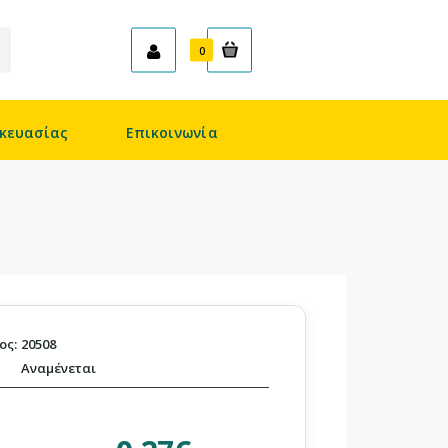
Καλάθι
0
κευασίας
Επικοινωνία
ος:
20508
Αναμένεται