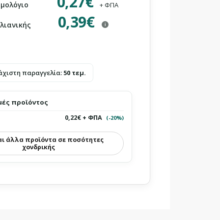
0,27€
ιμολόγιο
+ ΦΠΑ
0,39€
 λιανικής
i
άχιστη παραγγελία:
50 τεμ.
μές προϊόντος
0,22€ + ΦΠΑ
(-20%)
αι άλλα προϊόντα σε ποσότητες
χονδρικής