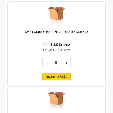
ΧΑΡΤΟΚΙΒΩΤΙΟ ΠΕΝΤΑΦΥΛΛΟ 50X35X35
×
ΕΝΗΜΈΡΩΣΗ
Το κατάστημά μας θα παραμείνει
1,30€
Τιμή:
+ ΦΠΑ
κλειστό
1,61€
Τελική τιμή:
10/08 – 23/08
-
+
Λόγω καλοκαιρινών αδειών.
Οι παραγγελίες που θα καταχωρηθούν στο διάστημα αυτό θα
εξυπηρετηθούν με σειρά προτεραιότητας από 24/08.