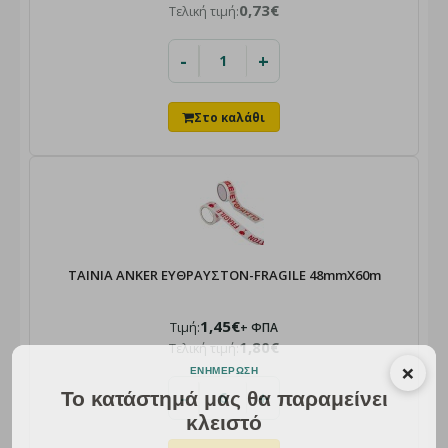
0,73€
Τελική τιμή:
-
+
ΤΑΙΝΙΑ ANKER ΕΥΘΡΑΥΣΤΟΝ-FRAGILE 48mmX60m
1,45€
Τιμή:
+ ΦΠΑ
1,80€
Τελική τιμή:
×
ΕΝΗΜΈΡΩΣΗ
-
+
Το κατάστημά μας θα παραμείνει
κλειστό