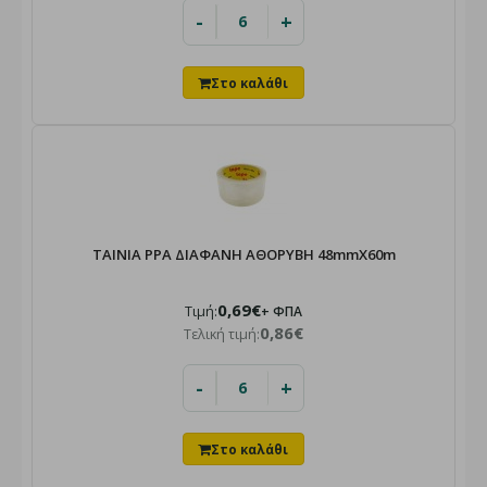
-
+
TAINIA PPA ΔΙΑΦΑΝΗ ΑΘΟΡΥΒΗ 48mmX60m
0,69€
Τιμή:
+ ΦΠΑ
0,86€
Τελική τιμή:
-
+