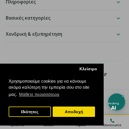
Πληροφορίες
Βασικές κατηγορίες
Χονδρική & εξυπηρέτηση
packing.gr
Κλείσιμο
Παραδείσου 50, Χαλάνδρι ·
210 68 35 276
·
info@packing.gr
Χρησιμοποιούμε cookies για να κάνουμε
ακόμα καλύτερη την εμπειρία σου στο site
μας.
Μάθετε περισσότερα
Packing
AI
Ιδιότητες
Αποδοχή
Προϊόντα
Καλάθι
Ταμείο
Επικοινωνία