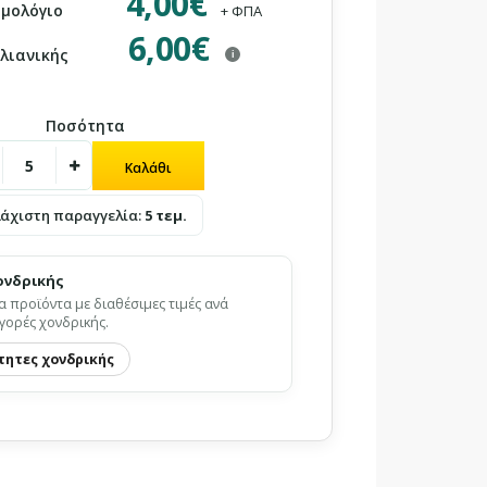
4,00€
ιμολόγιο
+ ΦΠΑ
6,00€
 λιανικής
i
Ποσότητα
λάχιστη παραγγελία:
5 τεμ.
ονδρικής
α προϊόντα με διαθέσιμες τιμές ανά
γορές χονδρικής.
τητες χονδρικής