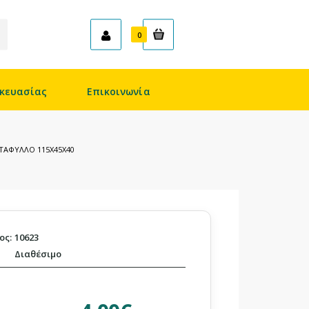
Καλάθι
0
κευασίας
Επικοινωνία
ΤΑΦΥΛΛΟ 115X45X40
ος:
10623
Διαθέσιμο