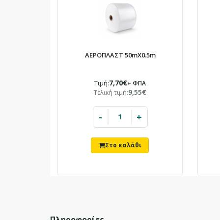
ΑΕΡΟΠΛΑΣΤ 50mX0.5m
7,70€
Τιμή:
+ ΦΠΑ
9,55€
Τελική τιμή:
-
+
Πληροφορίες