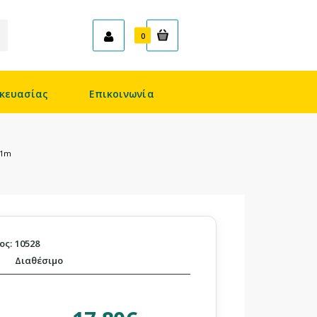
Καλάθι
0
κευασίας
Επικοινωνία
X1m
ος:
10528
Διαθέσιμο