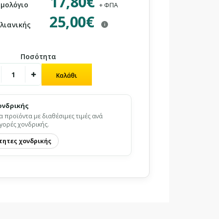
17,80€
ιμολόγιο
+ ΦΠΑ
25,00€
 λιανικής
i
Ποσότητα
ονδρικής
α προϊόντα με διαθέσιμες τιμές ανά
γορές χονδρικής.
τητες χονδρικής