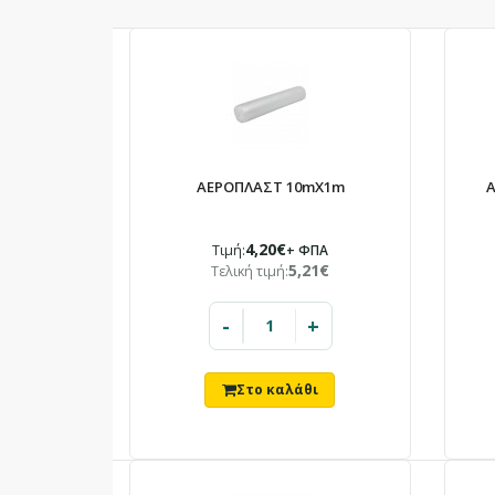
ΑΕΡΟΠΛΑΣΤ 10mX1m
Α
4,20€
Τιμή:
+ ΦΠΑ
5,21€
Τελική τιμή:
-
+