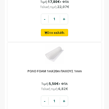
17,80€
Τιμή:
+ ΦΠΑ
Λόγω καλοκαιρινών αδειών.
22,07€
Τελική τιμή:
Οι παραγγελίες που θα καταχωρηθούν στο διάστημα αυτό θα
εξυπηρετηθούν με σειρά προτεραιότητας από 24/08.
-
+
ΡΟΛΟ FOAM 1mX20m ΠΑΧΟΥΣ 1mm
5,50€
Τιμή:
+ ΦΠΑ
6,82€
Τελική τιμή:
-
+