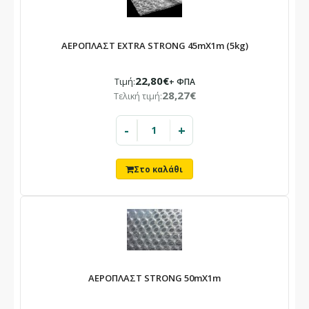
ΑΕΡΟΠΛΑΣΤ EXTRA STRONG 45mX1m (5kg)
22,80€
Τιμή:
+ ΦΠΑ
28,27€
Τελική τιμή:
-
+
×
ΕΝΗΜΈΡΩΣΗ
Το κατάστημά μας θα παραμείνει
κλειστό
ΑΕΡΟΠΛΑΣΤ STRONG 50mX1m
10/08 – 23/08