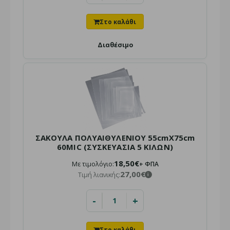
ή παραλαβή από το κατάστημα
Νάιλον Κάλυμμα Μαξιλαριού: Η ιδανική λύση για την
προστασία των μαξιλαριών σας από σκόνη, υγρασία, ο..
Διαθέσιμο
ΣΑΚΟΥΛΑ ΠΟΛΥΑΙΘΥΛΕΝΙΟΥ 55cmΧ75cm
60MIC (ΣΥΣΚΕΥΑΣΙΑ 5 ΚΙΛΩΝ)
18,50€
Με τιμολόγιο:
+ ΦΠΑ
27,00€
Τιμή λιανικής:
i
-
+
ΣΑΚΟΥΛΑ ΦΑΝΕΛΑΚΙ Α'ΠΟΙΟΤΗΤΑ No 40cm (ΣΥΣΚΕΥΑΣΙΑ
5 ΚΙΛΩΝ)