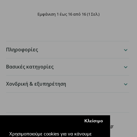
Εμφάνιση 1 έως 16 από 16 (1 Σελ.)
Πληροφορίες
ΣΑΚΟΥΛΑ ΦΑΝΕΛΑΚΙ Α'ΠΟΙΟΤΗΤΑ No 50cm (ΣΥΣΚΕΥΑΣΙΑ
Βασικές κατηγορίες
5 ΚΙΛΩΝ)
Τιμή χονδρικής:
14,00€ + ΦΠΑ
i
Χονδρική & εξυπηρέτηση
Τιμή λιανικής:
19,00€
i
Διαθέσιμο για αποστολή
packing.gr
Κλείσιμο
ή παραλαβή από το κατάστημα
Παραδείσου 50, Χαλάνδρι ·
210 68 35 276
·
info@packing.gr
Σακούλες Φανελάκι Ημιδιάφανες: Η πλέον οικονομική και
Χρησιμοποιούμε cookies για να κάνουμε