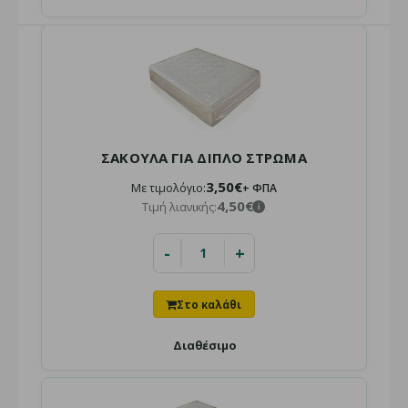
ασφαλείς και γρήγορες αποστολές. Σχεδιασμέν..
ΣΑΚΟΥΛΑ ΓΙΑ ΔΙΠΛΟ ΣΤΡΩΜΑ
3,50€
Με τιμολόγιο:
+ ΦΠΑ
4,50€
Τιμή λιανικής:
i
-
+
ΣΑΚΟΥΛΑ COURIER 60X65+5
Τιμή χονδρικής:
0,21€ + ΦΠΑ
i
Τιμή λιανικής:
Διαθέσιμο
0,28€
i