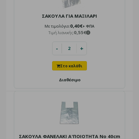
Τιμή λιανικής:
3,50€
i
ΣΑΚΟΥΛΑ ΓΙΑ ΜΑΞΙΛΑΡΙ
0,40€
Με τιμολόγιο:
+ ΦΠΑ
0,55€
Τιμή λιανικής:
i
Διαθέσιμο για αποστολή
ή παραλαβή από το κατάστημα
-
+
Νάιλον Κάλυμμα Μονού Στρώματος: Προστατέψτε το
στρώμα σας από σκόνη, υγρασία και λεκέδες κατά τη μετ..
Διαθέσιμο
ΣΑΚΟΥΛΑ ΦΑΝΕΛΑΚΙ Α'ΠΟΙΟΤΗΤΑ No 40cm