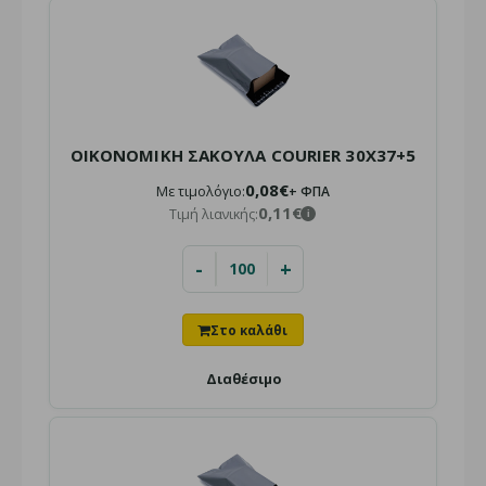
Διαθέσιμο για αποστολή
ή παραλαβή από το κατάστημα
Αυτοκόλλητες Θήκες Εγγράφων (Packing List): Η ιδανική
λύση για την ασφαλή επισύναψη συνοδευτικών εγγ..
ΟΙΚΟΝΟΜΙΚΗ ΣΑΚΟΥΛΑ COURIER 30X37+5
0,08€
Με τιμολόγιο:
+ ΦΠΑ
0,11€
Τιμή λιανικής:
i
-
+
Διαθέσιμο