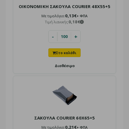
ΟΙΚΟΝΟΜΙΚΗ ΣΑΚΟΥΛΑ COURIER 48X55+5
0,13€
Με τιμολόγιο:
+ ΦΠΑ
0,18€
Τιμή λιανικής:
i
ΣΑΚΟΥΛΑ COURIER 35X45+5
-
+
Τιμή χονδρικής:
0,10€ + ΦΠΑ
i
Τιμή λιανικής:
0,14€
i
Διαθέσιμο
Διαθέσιμο για αποστολή
ή παραλαβή από το κατάστημα
Φάκελοι Courier (Courier Bags): Η επαγγελματική λύση για
ασφαλείς και γρήγορες αποστολές. Σχεδιασμέν..
ΣΑΚΟΥΛΑ COURIER 60X65+5
0,21€
Με τιμολόγιο:
+ ΦΠΑ