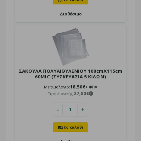
Τιμή χονδρικής:
14,00€ + ΦΠΑ
i
Τιμή λιανικής:
19,00€
i
Διαθέσιμο
Διαθέσιμο για αποστολή
ή παραλαβή από το κατάστημα
Σακούλες Φανελάκι Ημιδιάφανες: Η πλέον οικονομική και
αποδοτική λύση για τη συσκευασία προϊόντων σε ..
ΣΑΚΟΥΛΑ ΠΟΛΥΑΙΘΥΛΕΝΙΟΥ 100cmΧ115cm
60MIC (ΣΥΣΚΕΥΑΣΙΑ 5 ΚΙΛΩΝ)
18,50€
Με τιμολόγιο:
+ ΦΠΑ
27,00€
Τιμή λιανικής:
i
-
+