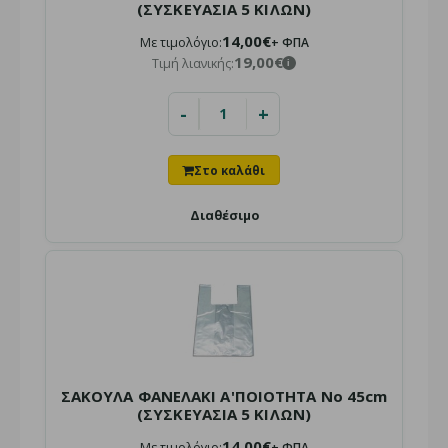
(ΣΥΣΚΕΥΑΣΙΑ 5 ΚΙΛΩΝ)
14,00€
Με τιμολόγιο:
+ ΦΠΑ
19,00€
Τιμή λιανικής:
i
ΣΑΚΟΥΛΑ ΓΙΑ ΔΙΠΛΟ ΣΤΡΩΜΑ
Τιμή χονδρικής:
3,50€ + ΦΠΑ
i
-
+
Τιμή λιανικής:
4,50€
i
Διαθέσιμο
Διαθέσιμο για αποστολή
ή παραλαβή από το κατάστημα
Νάιλον Κάλυμμα Διπλού Στρώματος: Εξασφαλίστε την
καθαριότητα του στρώματός σας με ένα κάλυμμα υψηλής..
ΣΑΚΟΥΛΑ ΦΑΝΕΛΑΚΙ Α'ΠΟΙΟΤΗΤΑ No 45cm
(ΣΥΣΚΕΥΑΣΙΑ 5 ΚΙΛΩΝ)
14,00€
Με τιμολόγιο:
+ ΦΠΑ