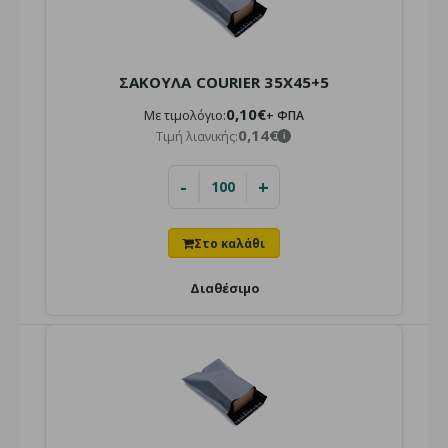
ΟΙΚΟΝΟΜΙΚΗ ΣΑΚΟΥΛΑ COURIER 30X37+5
Τιμή χονδρικής:
0,08€ + ΦΠΑ
i
Τιμή λιανικής:
0,11€
i
ΣΑΚΟΥΛΑ COURIER 35X45+5
0,10€
Με τιμολόγιο:
+ ΦΠΑ
0,14€
Τιμή λιανικής:
i
Διαθέσιμο για αποστολή
ή παραλαβή από το κατάστημα
-
+
Φάκελοι Courier (Courier Bags): Η επαγγελματική λύση για
ασφαλείς και γρήγορες αποστολές. Σχεδιασμέν..
Διαθέσιμο