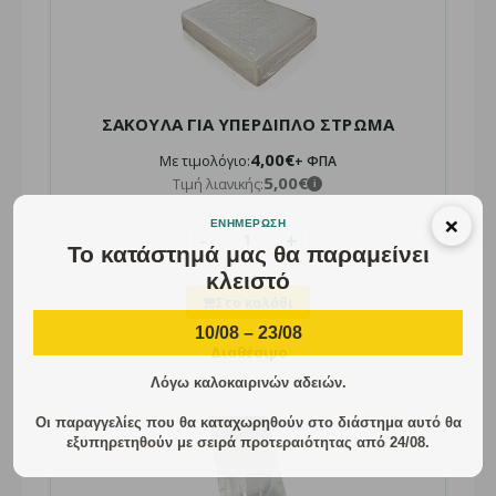
Αναμένεται
Φάκελοι Courier (Courier Bags): Η επαγγελματική λύση για
ασφαλείς και γρήγορες αποστολές. Σχεδιασμέν..
ΣΑΚΟΥΛΑ ΓΙΑ ΥΠΕΡΔΙΠΛΟ ΣΤΡΩΜΑ
4,00€
Με τιμολόγιο:
+ ΦΠΑ
5,00€
Τιμή λιανικής:
i
×
ΕΝΗΜΈΡΩΣΗ
-
+
Το κατάστημά μας θα παραμείνει
κλειστό
10/08 – 23/08
Διαθέσιμο
Λόγω καλοκαιρινών αδειών.
Οι παραγγελίες που θα καταχωρηθούν στο διάστημα αυτό θα
εξυπηρετηθούν με σειρά προτεραιότητας από 24/08.
ΣΑΚΟΥΛΑ ΓΙΑ ΜΟΝΟ ΣΤΡΩΜΑ
Τιμή χονδρικής:
2,80€ + ΦΠΑ
i