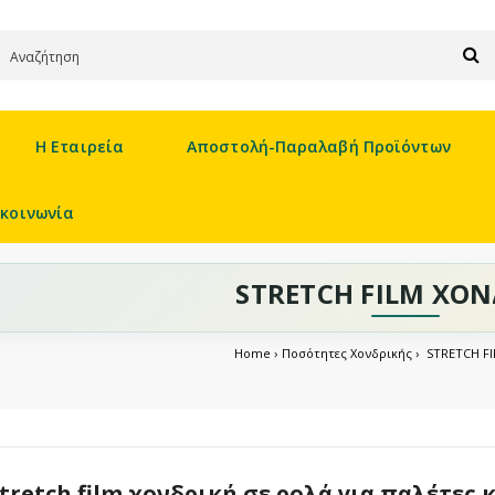
Η Εταιρεία
Αποστολή-Παραλαβή Προϊόντων
ικοινωνία
STRETCH FILM ΧΟΝ
Home
Ποσότητες Χονδρικής
STRETCH F
tretch film χονδρική σε ρολά για παλέτες 