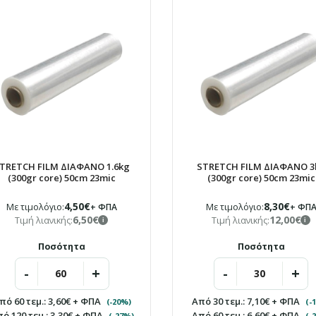
STRETCH FILM ΔΙΑΦΑΝΟ
1.6kg (300gr core) 50cm
23mic
Τιμή χονδρικής:
4,50€ + ΦΠΑ
i
Τιμή λιανικής:
6,50€
i
Για μεγαλύτερη ποσότητα
60 ΤΜΧ 3,60€
+ ΦΠΑ/ΤΜΧ
120 ΤΜΧ 3,30€
+ ΦΠΑ/ΤΜΧ
TRETCH FILM ΔΙΑΦΑΝΟ 1.6kg
STRETCH FILM ΔΙΑΦΑΝΟ 3
(300gr core) 50cm 23mic
(300gr core) 50cm 23mic
4,50€
8,30€
Με τιμολόγιο:
+ ΦΠΑ
Με τιμολόγιο:
+ ΦΠ
6,50€
12,00€
Τιμή λιανικής:
Τιμή λιανικής:
i
i
Διαθέσιμο για αποστολή
ή παραλαβή από το κατάστημα
Ποσότητα
Ποσότητα
+
+
-
-
πό 60 τεμ.:
3,60€
+ ΦΠΑ
Από 30 τεμ.:
7,10€
+ ΦΠΑ
(-20%)
(-
ό 120 τεμ.:
3,30€
+ ΦΠΑ
Από 60 τεμ.:
6,60€
+ ΦΠΑ
STRETCH FILM ΔΙΑΦΑΝΟ
(-27%)
(-