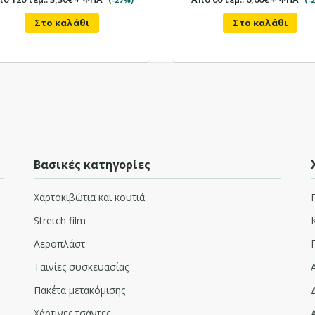
3kg (300gr core) 50cm
Στο καλάθι
Στο καλάθι
23mic
Τιμή χονδρικής:
8,30€ + ΦΠΑ
i
Τιμή λιανικής:
12,00€
i
Για μεγαλύτερη ποσότητα
30 ΤΜΧ 7,10€
+ ΦΠΑ/ΤΜΧ
60 ΤΜΧ 6,60€
+ ΦΠΑ/ΤΜΧ
Βασικές κατηγορίες
Διαθέσιμο για αποστολή
Χαρτοκιβώτια και κουτιά
ή παραλαβή από το κατάστημα
Stretch film
Αεροπλάστ
Ταινίες συσκευασίας
STRETCH FILM ΜΑΥΡΟ
1.6kg (300gr core) 50cm
Πακέτα μετακόμισης
23mic
Χάρτινες τσάντες
Τιμή χονδρικής:
5,20€ + ΦΠΑ
i