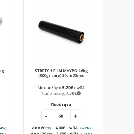
Stretch Film (Στρετς Φιλμ): Η απαραίτητη λύση για το
τύλιγμα παλετών, τη δεματοποίηση και την προστα..
kg
STRETCH FILM ΜΑΥΡΟ 1.6kg
(300gr core) 50cm 23mic
5,20€
Α
Με τιμολόγιο:
+ ΦΠΑ
7,50€
Τιμή λιανικής:
i
Ποσότητα
+
-
Από 60 τεμ.:
4,00€
+ ΦΠΑ
14%)
(-23%)
Από 120 τεμ.:
3,60€
+ ΦΠΑ
20%)
(-31%)