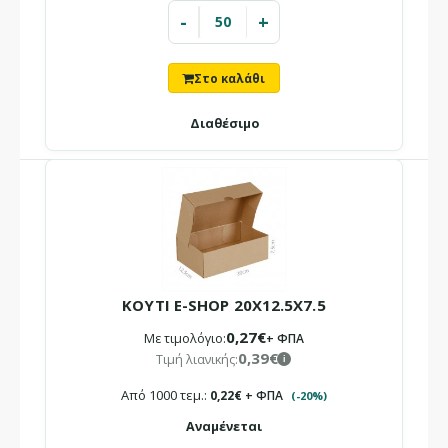
-
+
Επαγγελματική Συσκευασία eShop: Κουτί σχεδιασμένο για
να προσφέρει ταχύτητα στη συσκευασία και ασφάλ..
Διαθέσιμο
×
ΕΝΗΜΈΡΩΣΗ
Το κατάστημά μας θα παραμείνει
κλειστό
10/08 – 23/08
Λόγω καλοκαιρινών αδειών.
ΚΟΥΤΙ E-SHOP 20X12.5X7.5
Οι παραγγελίες που θα καταχωρηθούν στο διάστημα αυτό θα
0,27€
Με τιμολόγιο:
+ ΦΠΑ
εξυπηρετηθούν με σειρά προτεραιότητας από 24/08.
0,39€
Τιμή λιανικής:
i
ΚΟΥΤΙ E-SHOP 17.5X12.5X5.5
Από 1000 τεμ.:
0,22€
+ ΦΠΑ
(-20%)
Τιμή χονδρικής:
0,21€ + ΦΠΑ
i
Αναμένεται
Τιμή λιανικής:
0,31€
i