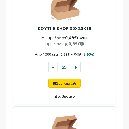
ΚΟΥΤΙ E-SHOP 30X20X10
0,49€
Με τιμολόγιο:
+ ΦΠΑ
0,69€
Τιμή λιανικής:
i
Από 1000 τεμ.:
0,39€
+ ΦΠΑ
(-20%)
-
+
ΚΟΥΤΙ E-SHOP 26X12.5X7.5
Τιμή χονδρικής:
0,30€ + ΦΠΑ
i
Τιμή λιανικής:
0,43€
i
Διαθέσιμο
Για μεγαλύτερη ποσότητα
1000 ΤΜΧ 0,24€
+ ΦΠΑ/ΤΜΧ