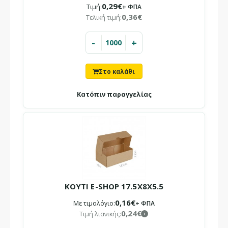
0,29€
Τιμή:
+ ΦΠΑ
0,36€
Τελική τιμή:
-
+
ΚΟΥΤΙ E-SHOP ΜΕ ΕΚΤΥΠΩΣΗ
Τιμή:
0,29€ + ΦΠΑ
Τελική τιμή:
0,36€
Κατόπιν παραγγελίας
Διαθέσιμο για αποστολή
ή παραλαβή από το κατάστημα
Εκτυπωμένο Κουτί e-shop με Λογότυπο Επαγγελματικό
κουτί e-shop με δυνατότητα εκτύπωσης λογοτύπου σε ..
ΚΟΥΤΙ E-SHOP 17.5X8X5.5
0,16€
Με τιμολόγιο:
+ ΦΠΑ
0,24€
Τιμή λιανικής:
i