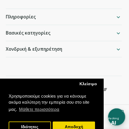
Τιμή χονδρικής:
0,41€ + ΦΠΑ
i
Τιμή λιανικής:
0,59€
i
Πληροφορίες
Για μεγαλύτερη ποσότητα
1000 ΤΜΧ 0,33€
+ ΦΠΑ/ΤΜΧ
Βασικές κατηγορίες
Χονδρική & εξυπηρέτηση
Διαθέσιμο για αποστολή
ή παραλαβή από το κατάστημα
Επαγγελματική Συσκευασία eShop: Κουτί σχεδιασμένο για
να προσφέρει ταχύτητα στη συσκευασία και ασφάλ..
packing.gr
Κλείσιμο
Παραδείσου 50, Χαλάνδρι ·
210 68 35 276
·
info@packing.gr
Χρησιμοποιούμε cookies για να κάνουμε
ακόμα καλύτερη την εμπειρία σου στο site
μας.
Μάθετε περισσότερα
Packing
AI
Ιδιότητες
Αποδοχή