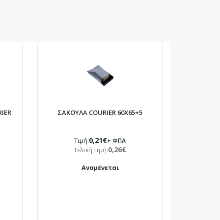
IER
ΣΑΚΟΥΛΑ COURIER 60X65+5
0,21€
Τιμή:
+ ΦΠΑ
0,26€
Τελική τιμή:
Αναμένεται