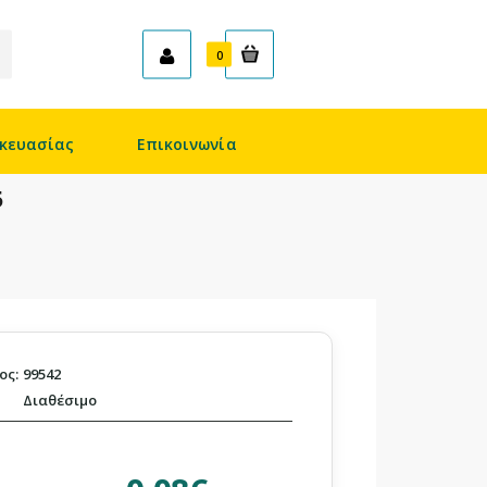
Καλάθι
0
κευασίας
Επικοινωνία
5
ος:
99542
Διαθέσιμο