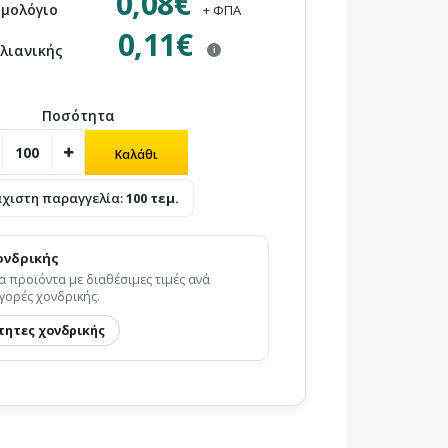
0,08€
ιμολόγιο
+ ΦΠΑ
0,11€
 λιανικής
i
Ποσότητα
άχιστη παραγγελία:
100 τεμ.
ονδρικής
α προϊόντα με διαθέσιμες τιμές ανά
γορές χονδρικής.
τητες χονδρικής