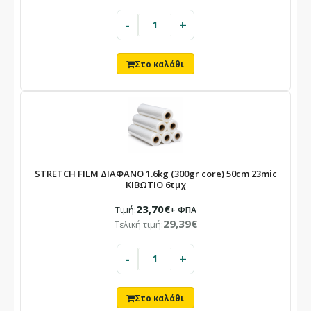
-
+
Οι παραγγελίες που θα καταχωρηθούν στο διάστημα αυτό θα
εξυπηρετηθούν με σειρά προτεραιότητας από 24/08.
STRETCH FILM ΔΙΑΦΑΝΟ 1.6kg (300gr core) 50cm 23mic
ΚΙΒΩΤΙΟ 6τμχ
23,70€
Τιμή:
+ ΦΠΑ
29,39€
Τελική τιμή:
-
+