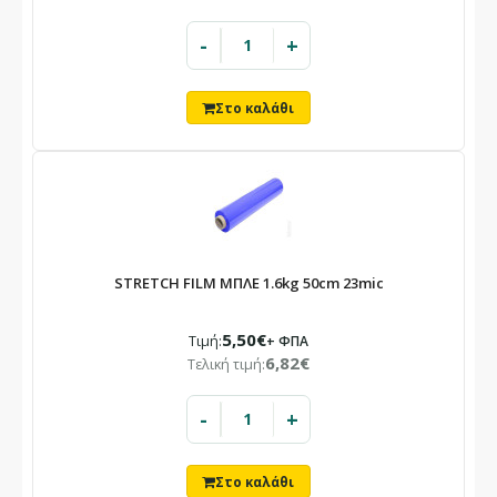
-
+
STRETCH FILM ΜΠΛΕ 1.6kg 50cm 23mic
5,50€
Τιμή:
+ ΦΠΑ
6,82€
Τελική τιμή:
-
+