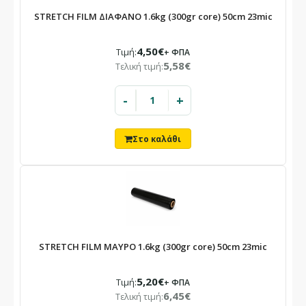
STRETCH FILM ΔΙΑΦΑΝΟ 1.6kg (300gr core) 50cm 23mic
4,50€
Τιμή:
+ ΦΠΑ
5,58€
Τελική τιμή:
-
+
×
ΕΝΗΜΈΡΩΣΗ
Το κατάστημά μας θα παραμείνει
κλειστό
STRETCH FILM ΜΑΥΡΟ 1.6kg (300gr core) 50cm 23mic
10/08 – 23/08
5,20€
Τιμή:
+ ΦΠΑ
6,45€
Τελική τιμή:
Λόγω καλοκαιρινών αδειών.