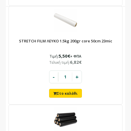
STRETCH FILM ΛΕΥΚΟ 1.5kg 200gr core 50cm 23mic
5,50€
Τιμή:
+ ΦΠΑ
6,82€
Τελική τιμή:
-
+