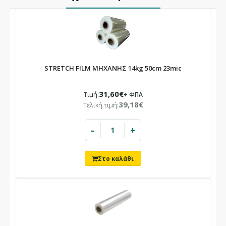
STRETCH FILM ΜΗΧΑΝΗΣ 14kg 50cm 23mic
31,60€
Τιμή:
+ ΦΠΑ
39,18€
Τελική τιμή:
-
+