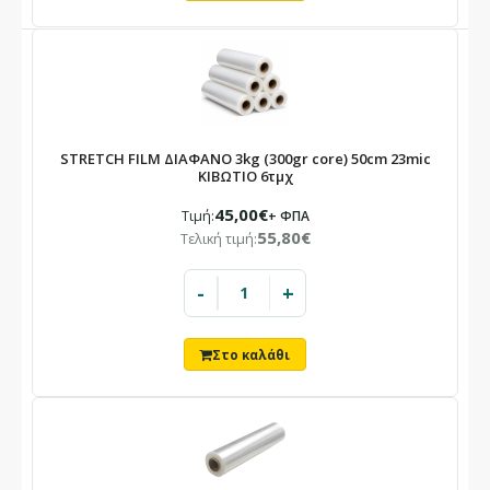
STRETCH FILM ΔΙΑΦΑΝΟ 3kg (300gr core) 50cm 23mic
ΚΙΒΩΤΙΟ 6τμχ
45,00€
Τιμή:
+ ΦΠΑ
55,80€
Τελική τιμή:
-
+