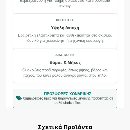
περιεχομένου ή για πλήρη αδιαφάνεια και προστασία
privacy.
ΙΔΙΌΤΗΤΕΣ
Υψηλή Αντοχή
Εξαιρετική ελαστικότητα και ανθεκτικότητα στο σκίσιμο,
ιδανικό για χειροκίνητη ή μηχανική εφαρμογή.
ΔΙΑΣΤΆΣΕΙΣ
Βάρος & Μήκος
Οι ακριβείς προδιαγραφές, όπως μήκος, βάρος και
πάχος, του κάθε ρολού αναγράφονται στον τίτλο.
ΠΡΟΣΦΟΡΈΣ ΧΟΝΔΡΙΚΉΣ
Χαμηλότερες τιμές για παραγγελίες μεγάλης ποσότητας σε
ρολά stretch film.
Σχετικά Προϊόντα