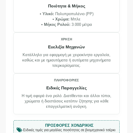
Ποιότητα & Μήκος
•
Υλικό:
Πολυπροπυλένιο (PP)
•
Χρώμα:
Μπλε
•
Μήκος Ρολού:
3.000 μέτρα
ΧΡΉΣΗ
Ευελιξία Μηχανών
Κατάλληλο για εφαρμογή με χειροκίνητα εργαλεία,
καθώς και με ημιαυτόματα ή αυτόματα μηχανήματα
τσερκαρίσματος.
×
ΕΝΗΜΈΡΩΣΗ
Το κατάστημά μας θα παραμείνει
ΠΛΗΡΟΦΟΡΊΕΣ
κλειστό
Ειδικές Παραγγελίες
Η τιμή αφορά ένα ρολό. Διατίθενται και άλλοι τύποι,
10/08 – 23/08
χρώματα ή διαστάσεις κατόπιν ζήτησης για κάθε
επαγγελματική ανάγκη.
Λόγω καλοκαιρινών αδειών.
Οι παραγγελίες που θα καταχωρηθούν στο διάστημα αυτό θα
ΠΡΟΣΦΟΡΈΣ ΧΟΝΔΡΙΚΉΣ
εξυπηρετηθούν με σειρά προτεραιότητας από 24/08.
Ειδικές τιμές για μεγάλες ποσότητες σε βιομηχανικό τσέρκι