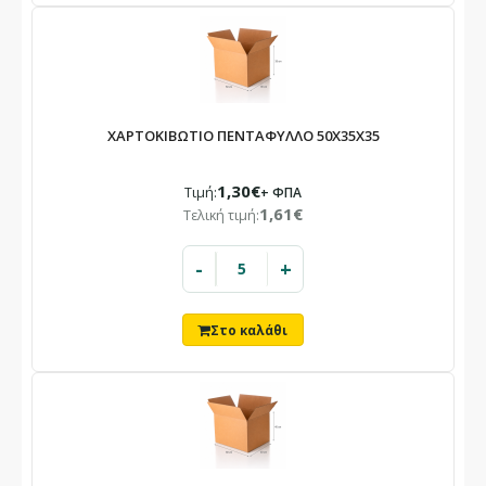
ΧΑΡΤΟΚΙΒΩΤΙΟ ΠΕΝΤΑΦΥΛΛΟ 50X35X35
×
ΕΝΗΜΈΡΩΣΗ
Το κατάστημά μας θα παραμείνει
1,30€
Τιμή:
+ ΦΠΑ
κλειστό
1,61€
Τελική τιμή:
10/08 – 23/08
-
+
Λόγω καλοκαιρινών αδειών.
Οι παραγγελίες που θα καταχωρηθούν στο διάστημα αυτό θα
εξυπηρετηθούν με σειρά προτεραιότητας από 24/08.