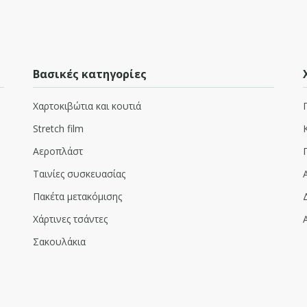
Βασικές κατηγορίες
Χαρτοκιβώτια και κουτιά
Stretch film
Αεροπλάστ
ΤΑΙΝΙΑ ANKER ΔΙΑΦΑΝΗ PVC 48mmx60m
3,10€
.pk-product-des
Ταινίες συσκευασίας
border-box; } .p
Πακέτα μετακόμισης
Χάρτινες τσάντες
Σακουλάκια