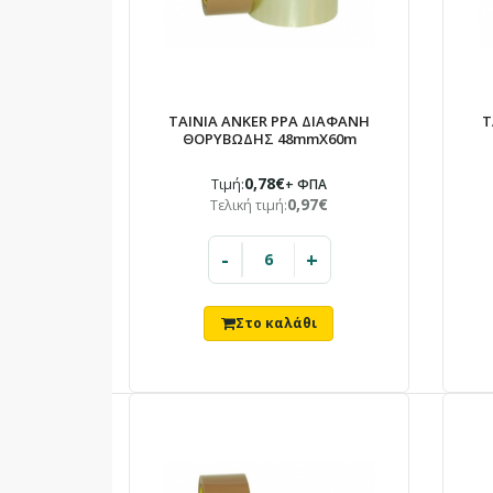
ΤΑΙΝΙΑ ANKER PPA ΔΙΑΦΑΝΗ
Τ
ΘΟΡΥΒΩΔΗΣ 48mmX60m
0,78€
Τιμή:
+ ΦΠΑ
0,97€
Τελική τιμή:
-
+