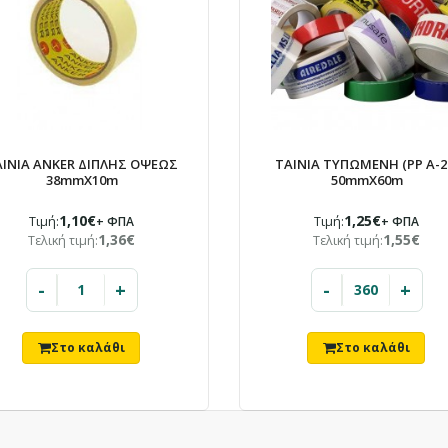
ΤΑΙΝΙΑ ANKER PPA ΚΑΦΕ ΑΘΟΡΥΒΗ
48mmX60m
.pk-product-des
1,17€
border-box; } .p
ΑΙΝΙΑ ANKER ΔΙΠΛΗΣ ΟΨΕΩΣ
ΤΑΙΝΙΑ ΤΥΠΩΜΕΝΗ (PP A-2
38mmX10m
50mmX60m
1,10€
1,25€
Τιμή:
+ ΦΠΑ
Τιμή:
+ ΦΠΑ
1,36€
1,55€
Τελική τιμή:
Τελική τιμή:
-
+
-
+
ΤΑΙΝΙΑ ANKER ΕΥΘΡΑΥΣΤΟΝ-FRAGILE
48mmX60m
.pk-product-des
1,80€
border-box; } .p