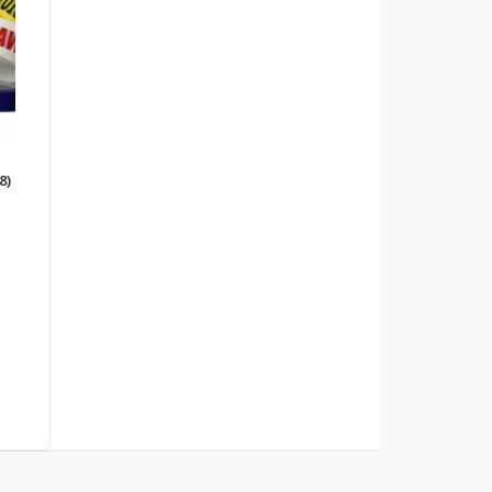
c-wrapper, .pk-product-desc-wrapper * { box-sizing:
k-product..
8)
c-wrapper, .pk-product-desc-wrapper * { box-sizing:
k-product..