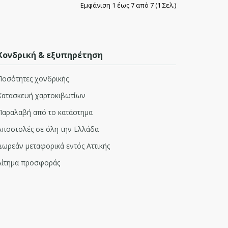
Εμφάνιση 1 έως 7 από 7 (1 Σελ.)
Χονδρική & εξυπηρέτηση
Ποσότητες χονδρικής
Κατασκευή χαρτοκιβωτίων
Παραλαβή από το κατάστημα
c-wrapper, .pk-product-desc-wrapper * { box-sizing:
Αποστολές σε όλη την Ελλάδα
k-product..
Δωρεάν μεταφορικά εντός Αττικής
Αίτημα προσφοράς