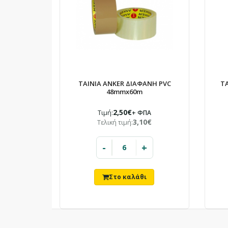
ΤΑΙΝΙΑ ANKER ΔΙΑΦΑΝΗ PVC
Τ
48mmx60m
2,50€
Τιμή:
+ ΦΠΑ
3,10€
Τελική τιμή:
-
+