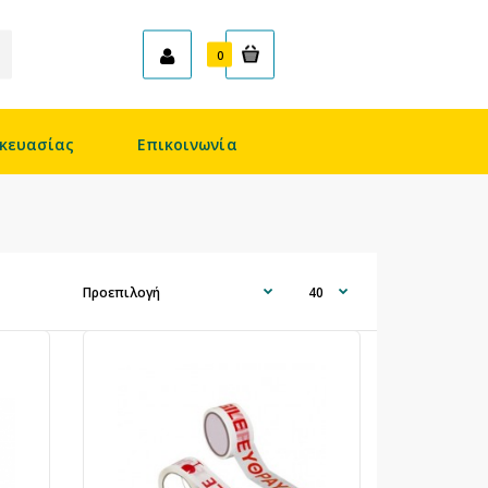
Καλάθι
0
κευασίας
Επικοινωνία
c-wrapper, .pk-product-desc-wrapper * { box-sizing:
k-product..