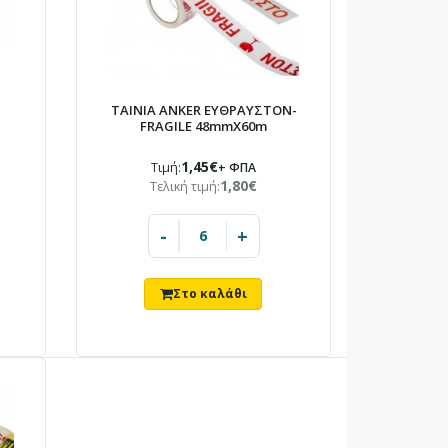
ΤΑΙΝΙΑ ANKER ΕΥΘΡΑΥΣΤΟΝ-
FRAGILE 48mmX60m
1,45€
Τιμή:
+ ΦΠΑ
1,80€
Τελική τιμή:
-
+
c-wrapper, .pk-product-desc-wrapper * { box-sizing:
k-product..