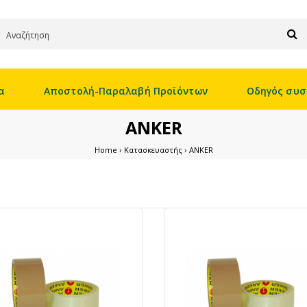
α
Αποστολή-Παραλαβή Προϊόντων
Οδηγός συσ
ANKER
Home
Κατασκευαστής
ANKER
ΤΑΙΝΙΑ ANKER PPA ΔΙΑΦΑΝΗ ΘΟΡΥΒΩΔΗΣ
48mmX60m
.pk-product-des
0,97€
border-box; } .p