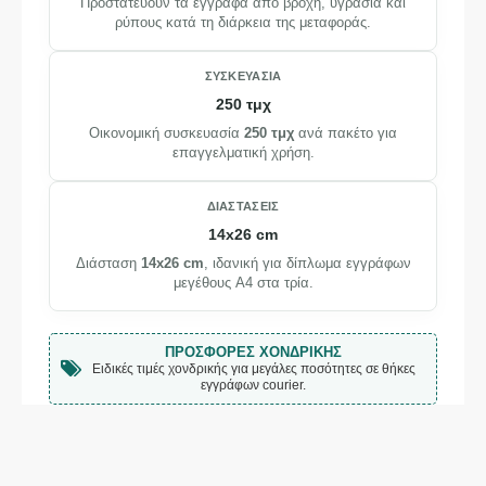
Προστατεύουν τα έγγραφα από βροχή, υγρασία και
ρύπους κατά τη διάρκεια της μεταφοράς.
ΣΥΣΚΕΥΑΣΊΑ
250 τμχ
Οικονομική συσκευασία
250 τμχ
ανά πακέτο για
επαγγελματική χρήση.
ΔΙΑΣΤΆΣΕΙΣ
14x26 cm
Διάσταση
14x26 cm
, ιδανική για δίπλωμα εγγράφων
μεγέθους A4 στα τρία.
ΠΡΟΣΦΟΡΈΣ ΧΟΝΔΡΙΚΉΣ
Ειδικές τιμές χονδρικής για μεγάλες ποσότητες σε θήκες
εγγράφων courier.