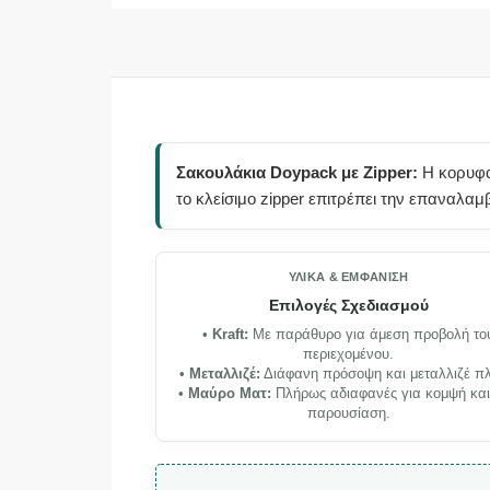
Σακουλάκια Doypack με Zipper:
Η κορυφαί
το κλείσιμο zipper επιτρέπει την επαναλα
ΥΛΙΚΆ & ΕΜΦΆΝΙΣΗ
Επιλογές Σχεδιασμού
•
Kraft:
Με παράθυρο για άμεση προβολή το
περιεχομένου.
•
Μεταλλιζέ:
Διάφανη πρόσοψη και μεταλλιζέ πλ
•
Μαύρο Ματ:
Πλήρως αδιαφανές για κομψή και
παρουσίαση.