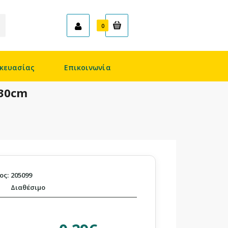
Καλάθι
0
κευασίας
Επικοινωνία
x30cm
ος:
205099
Διαθέσιμο