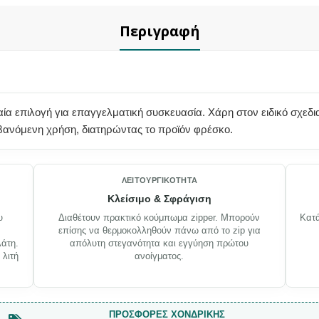
Περιγραφή
α επιλογή για επαγγελματική συσκευασία. Χάρη στον ειδικό σχεδι
μβανόμενη χρήση, διατηρώντας το προϊόν φρέσκο.
ΛΕΙΤΟΥΡΓΙΚΌΤΗΤΑ
Κλείσιμο & Σφράγιση
υ
Διαθέτουν πρακτικό κούμπωμα zipper. Μπορούν
Κατά
επίσης να θερμοκολληθούν πάνω από το zip για
άτη.
απόλυτη στεγανότητα και εγγύηση πρώτου
 λιτή
ανοίγματος.
ΠΡΟΣΦΟΡΈΣ ΧΟΝΔΡΙΚΉΣ