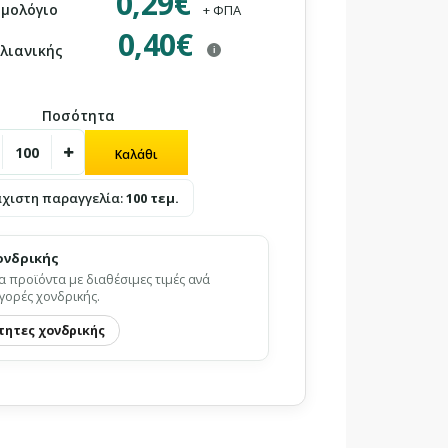
0,29€
ιμολόγιο
+ ΦΠΑ
0,40€
 λιανικής
i
Ποσότητα
άχιστη παραγγελία:
100 τεμ.
ονδρικής
α προϊόντα με διαθέσιμες τιμές ανά
γορές χονδρικής.
τητες χονδρικής