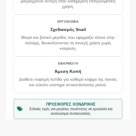
μακροχρόνια αντοχή στην καθημερινή επαγγελματική
χρήση.
ΕΡΓΟΝΟΜΊΑ
Σχεδιασμός Snail
Μικρό και βολικό μέγεθος που εφαρμόζει τέλεια στην
παλάμη, διευκολύνοντας τη συνεχή χρήση χωρίς
κούραση.
×
ΕΝΗΜΈΡΩΣΗ
ΕΦΑΡΜΟΓΉ
Το κατάστημά μας θα παραμείνει
Άμεση Κοπή
κλειστό
Διαθέτει κοφτερή λεπίδα για καθαρό κόψιμο της ταινίας
και εύκολο σύστημα αντικατάστασης ρολού.
10/08 – 23/08
Λόγω καλοκαιρινών αδειών.
ΠΡΟΣΦΟΡΈΣ ΧΟΝΔΡΙΚΉΣ
Ειδικές τιμές για μεγάλες ποσότητες σε εργαλεία και
αναλώσιμα συσκευασίας.
Οι παραγγελίες που θα καταχωρηθούν στο διάστημα αυτό θα
εξυπηρετηθούν με σειρά προτεραιότητας από 24/08.