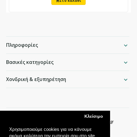
Πληροφορίες
Βασικές κατηγορίες
Χονδρική & εξυπηρέτηση
packing.gr
Κλείσιμο
Παραδείσου 50, Χαλάνδρι ·
210 68 35 276
·
info@packing.gr
Χρησιμοποιούμε cookies για να κάνουμε
ακόμα καλύτερη την εμπειρία σου στο site