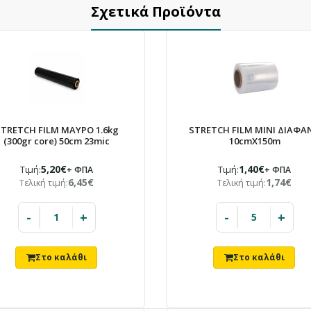
Σχετικά Προϊόντα
ΕΝΗΜΈΡΩΣΗ
Το κατάστημά μας θα
TRETCH FILM ΜΑΥΡΟ 1.6kg
STRETCH FILM MINI ΔΙΑΦΑ
παραμείνει κλειστό
(300gr core) 50cm 23mic
10cmX150m
5,20€
1,40€
10/08 – 23/08
Τιμή:
+ ΦΠΑ
Τιμή:
+ ΦΠΑ
6,45€
1,74€
Τελική τιμή:
Τελική τιμή:
Λόγω καλοκαιρινών αδειών.
-
+
-
+
Οι παραγγελίες που θα καταχωρηθούν στο
διάστημα αυτό θα εξυπηρετηθούν με σειρά
προτεραιότητας από 24/08.