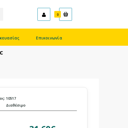
Καλάθι
0
κευασίας
Επικοινωνία
c
ος:
10517
Διαθέσιμο