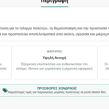
Περιγραφή
λύση για το τύλιγμα παλετών, τη δεματοποίηση και την προστασία 
ά και προστατεύει αποτελεσματικά από σκόνη, υγρασία και μικροχ
ΙΔΙΌΤΗΤΕΣ
Υψηλή Αντοχή
ου
Εξαιρετική ελαστικότητα και ανθεκτικότητα στο
Οι
τασία
σκίσιμο, ιδανικό για χειροκίνητη ή μηχανική εφαρμογή.
πά
ΠΡΟΣΦΟΡΈΣ ΧΟΝΔΡΙΚΉΣ
Χαμηλότερες τιμές για παραγγελίες μεγάλης ποσότητας σε ρολά stretch film.