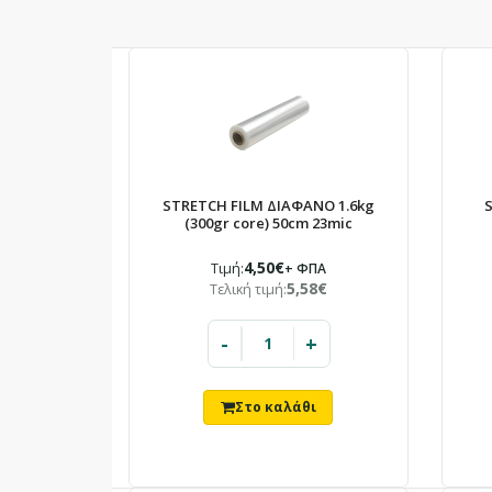
STRETCH FILM ΔΙΑΦΑΝΟ 1.6kg
S
(300gr core) 50cm 23mic
4,50€
Τιμή:
+ ΦΠΑ
5,58€
Τελική τιμή:
-
+