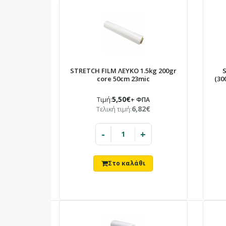
STRETCH FILM ΛΕΥΚΟ 1.5kg 200gr
S
core 50cm 23mic
(30
5,50€
Τιμή:
+ ΦΠΑ
6,82€
Τελική τιμή:
-
+