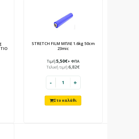
g
STRETCH FILM ΜΠΛΕ 1.6kg 50cm
ΩΤΙΟ
23mic
5,50€
Τιμή:
+ ΦΠΑ
6,82€
Τελική τιμή:
-
+