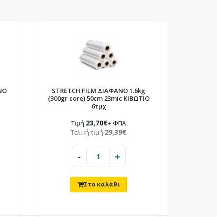
×
ΝΟ
STRETCH FILM ΔΙΑΦΑΝΟ 1.6kg
(300gr core) 50cm 23mic ΚΙΒΩΤΙΟ
6τμχ
23,70€
Τιμή:
+ ΦΠΑ
29,39€
Τελική τιμή:
-
+