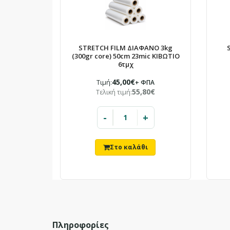
STRETCH FILM ΔΙΑΦΑΝΟ 3kg
(300gr core) 50cm 23mic ΚΙΒΩΤΙΟ
6τμχ
45,00€
Τιμή:
+ ΦΠΑ
55,80€
Τελική τιμή:
-
+
Πληροφορίες