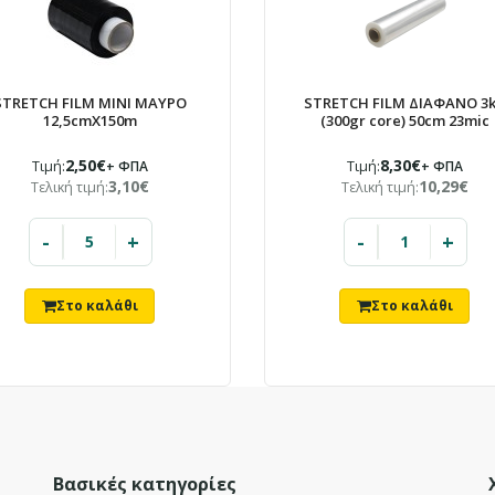
STRETCH FILM MINI ΜΑΥΡΟ
STRETCH FILM ΔΙΑΦΑΝΟ 3
12,5cmX150m
(300gr core) 50cm 23mic
2,50€
8,30€
Τιμή:
+ ΦΠΑ
Τιμή:
+ ΦΠΑ
3,10€
10,29€
Τελική τιμή:
Τελική τιμή:
-
+
-
+
Βασικές κατηγορίες