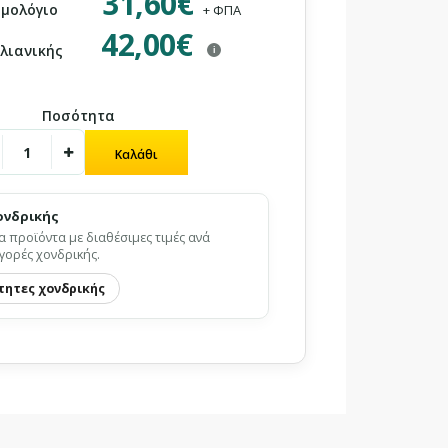
31,60€
ιμολόγιο
+ ΦΠΑ
42,00€
 λιανικής
i
Ποσότητα
ονδρικής
α προϊόντα με διαθέσιμες τιμές ανά
γορές χονδρικής.
τητες χονδρικής