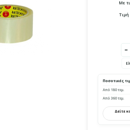
Με τ
Τιμή
Ε
Ποσοτικές τι
Από 180 τεμ.
Από 360 τεμ.
Δείτε κ