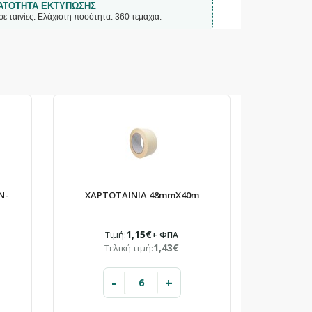
ΑΤΌΤΗΤΑ ΕΚΤΎΠΩΣΗΣ
 ταινίες. Ελάχιστη ποσότητα: 360 τεμάχια.
×
Ν-
ΧΑΡΤΟΤΑΙΝΙΑ 48mmX40m
1,15€
Τιμή:
+ ΦΠΑ
1,43€
Τελική τιμή:
-
+