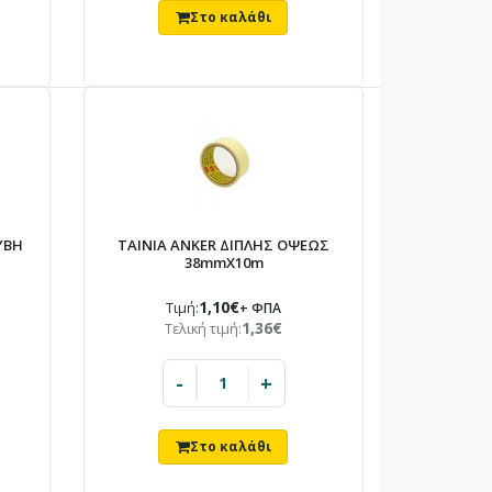
ΥΒΗ
ΤΑΙΝΙΑ ANKER ΔΙΠΛΗΣ ΟΨΕΩΣ
38mmX10m
1,10€
Τιμή:
+ ΦΠΑ
1,36€
Τελική τιμή:
-
+