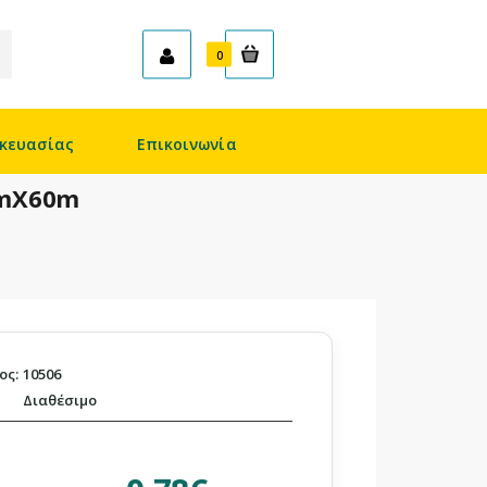
Καλάθι
0
κευασίας
Επικοινωνία
mmX60m
ος:
10506
Διαθέσιμο