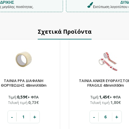
ΔΡΙΚΉΣ
ΔΥΝ
ες μεγάλης ποσότητας.
Εκτύπωση λογοτύπου σε
Σχετικά Προϊόντα
ΕΝΗΜΈΡΩΣΗ
Το κατάστημά μας θα
παραμείνει κλειστό
10/08 – 23/08
TAINIA PPA ΔΙΑΦΑΝΗ
ΤΑΙΝΙΑ ANKER ΕΥΘΡΑΥΣΤΟ
ΘΟΡΥΒΩΔΗΣ 48mmX60m
FRAGILE 48mmX60m
Λόγω καλοκαιρινών αδειών.
0,59€
1,45€
Τιμή:
+ ΦΠΑ
Τιμή:
+ ΦΠΑ
0,73€
1,80€
Τελική τιμή:
Τελική τιμή:
Οι παραγγελίες που θα καταχωρηθούν στο
διάστημα αυτό θα εξυπηρετηθούν με σειρά
-
+
-
+
προτεραιότητας από 24/08.