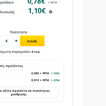
0,78€
ιμολόγιο
+ ΦΠΑ
1,10€
 λιανικής
i
Ποσότητα
λάχιστη παραγγελία:
6 τεμ.
μές προϊόντος
0,68€ + ΦΠΑ
(-13%)
0,61€ + ΦΠΑ
(-22%)
αι άλλα προϊόντα σε ποσότητες
χονδρικής