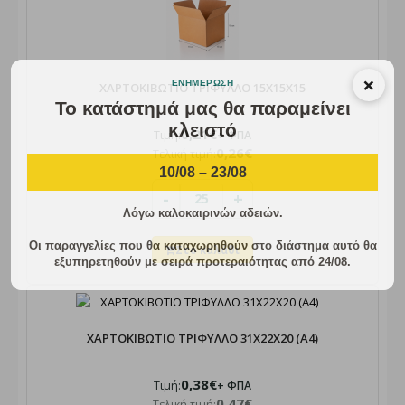
×
ΕΝΗΜΈΡΩΣΗ
ΧΑΡΤΟΚΙΒΩΤΙΟ ΤΡΙΦΥΛΛΟ 15X15X15
Το κατάστημά μας θα παραμείνει
κλειστό
0,21€
Τιμή:
+ ΦΠΑ
0,26€
Τελική τιμή:
10/08 – 23/08
-
+
Λόγω καλοκαιρινών αδειών.
Οι παραγγελίες που θα καταχωρηθούν στο διάστημα αυτό θα
εξυπηρετηθούν με σειρά προτεραιότητας από 24/08.
ΧΑΡΤΟΚΙΒΩΤΙΟ ΤΡΙΦΥΛΛΟ 31Χ22Χ20 (Α4)
0,38€
Τιμή:
+ ΦΠΑ
0,47€
Τελική τιμή: